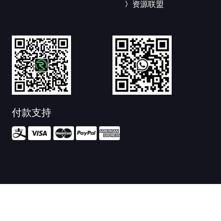
资源联盟
付款支持
Copyright © 2019-2026.
tinylink.com.sg
All rights reserved.